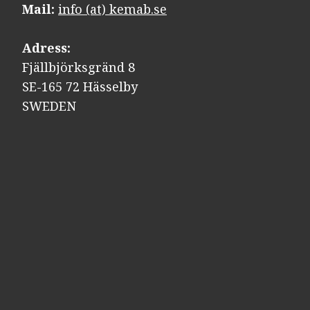
Mail:
info (at) kemab.se
Adress:
Fjällbjörksgränd 8
SE-165 72 Hässelby
SWEDEN